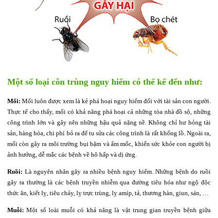
Một số loại côn trùng nguy hiểm có thể kể đến như:
Mối:
Mối luôn được xem là kẻ phá hoại nguy hiểm đối với tài sản con người.
Thực tế cho thấy, mối có khả năng phá hoại cả những tòa nhà đồ sộ, những
công trình lớn và gây nên những hậu quả nặng nề. Không chỉ hư hỏng tài
sản, hàng hóa, chi phí bỏ ra để tu sửa các công trình là rất khổng lồ. Ngoài ra,
mối còn gây ra môi trường bụi bặm và ẩm mốc, khiến sức khỏe con người bị
ảnh hưởng, dễ mắc các bệnh về hô hấp và dị ứng.
Ruồi:
Là nguyên nhân gây ra nhiều bệnh nguy hiểm. Những bệnh do ruồi
gây ra thường là các bệnh truyền nhiễm qua đường tiêu hóa như ngộ độc
thức ăn, kiết lỵ, tiêu chảy, lỵ trực trùng, lỵ amíp, tả, thương hàn, giun, sán, …
Muỗi:
Một số loài muỗi có khả năng là vật trung gian truyền bệnh giữa